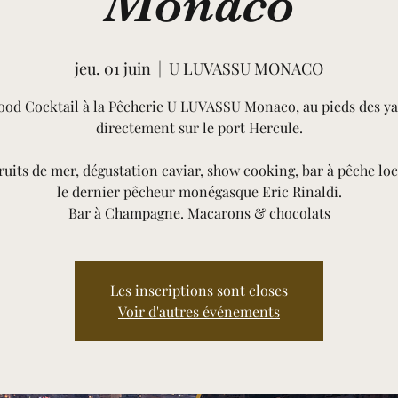
Monaco
jeu. 01 juin
  |  
U LUVASSU MONACO
ood Cocktail à la Pêcherie U LUVASSU Monaco, au pieds des ya
directement sur le port Hercule.
fruits de mer, dégustation caviar, show cooking, bar à pêche loc
le dernier pêcheur monégasque Eric Rinaldi.
Bar à Champagne. Macarons & chocolats
Les inscriptions sont closes
Voir d'autres événements