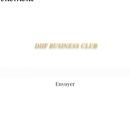
DIIF BUSINESS CLUB
Suivre le DIIF - Recevoir la Newsletter
Envoyer
contact@diifbusinessclub.com
06 28 70 66 43