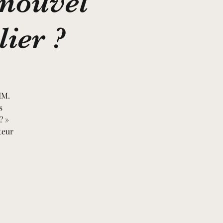
 nouvel
lier ?
IM.
s
? »
teur