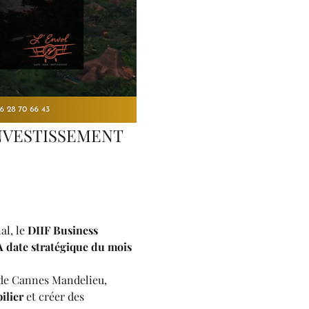
VESTISSEMENT 
l, le 
DIIF Business 
 date stratégique du mois 
s de Cannes Mandelieu, 
ilier
 et créer des 