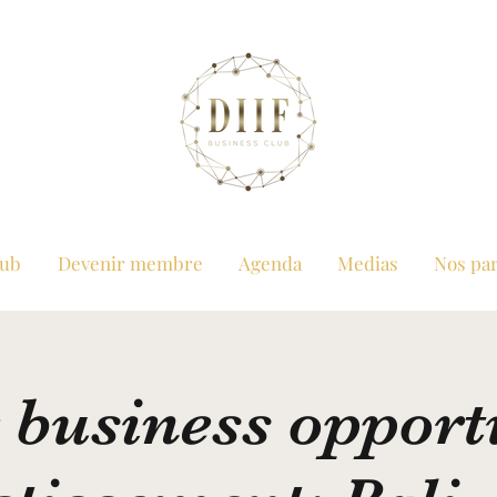
lub
Devenir membre
Agenda
Medias
Nos par
 business opport