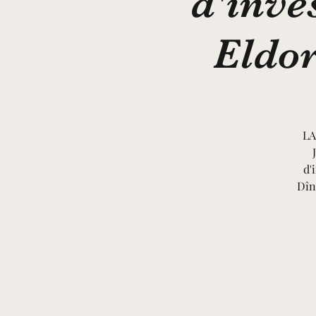
d'inve
Eldor
LA
d'
Dîn