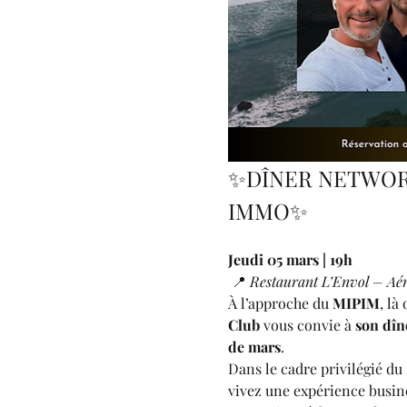
✨DÎNER NETWOR
IMMO✨
Jeudi 05 mars | 19h
 📍 
Restaurant L’Envol – Aér
À l’approche du 
MIPIM
, là
Club
 vous convie à 
son dîn
de mars
.
Dans le cadre privilégié du
vivez une expérience busin