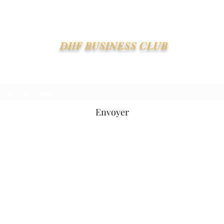
DIIF BUSINESS CLUB
Suivre le DIIF - Recevoir la Newsletter
Envoyer
contact@diifbusinessclub.com
06 28 70 66 43