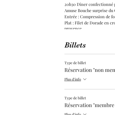
20h30 Dîner confectionné
Amuse Bouche surprise du 
Entrée : Compression de fo
Plat : Filet de Dorade en c
provence
Dessert : Le Chocolat Valrh
Vins - eau - café
Billets
Réservez rapidement votre 
Contactez le DIIF Club si v
Type de billet
contact@diifbusinessclub.c
Réservation "non me
Plus d'info
Type de billet
Réservation "membre
Plus d'info