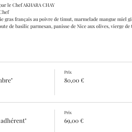
 par le Chef AKHARA CHAY
Chef
ie gras français au poivre de timut, marmelade mangue miel g
route de basilic parmesan, panisse de Nice aux olives, vierge de
ona en jeu de texture, glace vanille gousse. Mignardise.
table.
ous désirez nous remettre un lot à gagner lors de notre tombol
Prix
om | 06 28 70 66 43
mbre"
80,00 €
Prix
 adhérent"
69,00 €