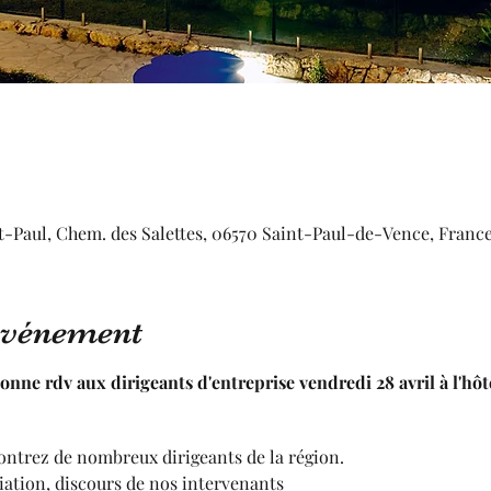
t-Paul, Chem. des Salettes, 06570 Saint-Paul-de-Vence, Franc
'événement
ne rdv aux dirigeants d'entreprise vendredi 28 avril à l'
ontrez de nombreux dirigeants de la région.
iation, discours de nos intervenants